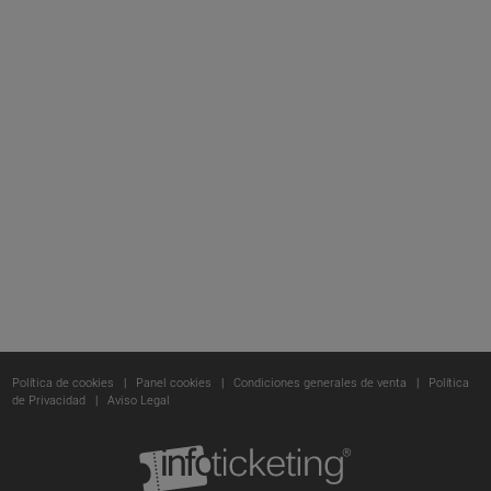
Política de cookies
|
Panel cookies
|
Condiciones generales de venta
|
Política
de Privacidad
|
Aviso Legal