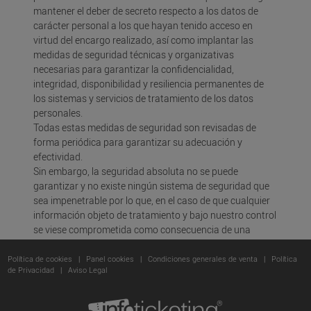
mantener el deber de secreto respecto a los datos de
carácter personal a los que hayan tenido acceso en
virtud del encargo realizado, así como implantar las
medidas de seguridad técnicas y organizativas
necesarias para garantizar la confidencialidad,
integridad, disponibilidad y resiliencia permanentes de
los sistemas y servicios de tratamiento de los datos
personales.
Todas estas medidas de seguridad son revisadas de
forma periódica para garantizar su adecuación y
efectividad.
Sin embargo, la seguridad absoluta no se puede
garantizar y no existe ningún sistema de seguridad que
sea impenetrable por lo que, en el caso de que cualquier
información objeto de tratamiento y bajo nuestro control
se viese comprometida como consecuencia de una
brecha de seguridad, tomaremos las medidas
adecuadas para investigar el incidente, notificarlo a la
Política de cookies
|
Panel cookies
|
Condiciones generales de venta
|
Política
de Privacidad
|
Aviso Legal
Autoridad de Control y, en su caso, a aquellos usuarios
que se hubieran podido ver afectados para que tomen
las medidas adecuadas.